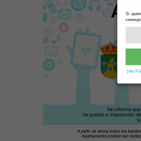
Si quier
correspo
[Ver Po