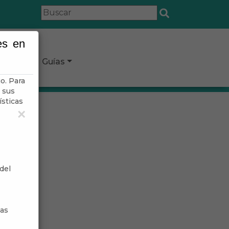
es en
icipio
Guías
o. Para
 sus
ísticas
×
del
sas