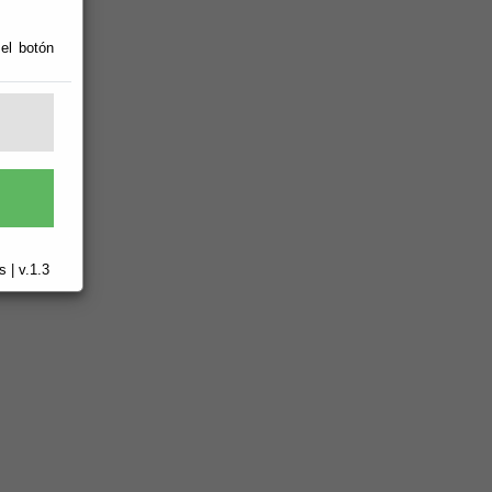
 el botón
 | v.1.3