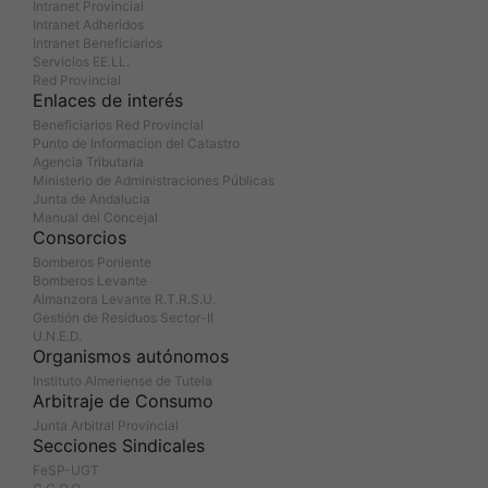
Intranet Provincial
Intranet Adheridos
Intranet Beneficiarios
Servicios EE.LL.
Red Provincial
Enlaces de interés
Beneficiarios Red Provincial
Punto de Informacion del Catastro
Agencia Tributaria
Ministerio de Administraciones Públicas
Junta de Andalucia
Manual del Concejal
Consorcios
Bomberos Poniente
Bomberos Levante
Almanzora Levante R.T.R.S.U.
Gestión de Residuos Sector-II
U.N.E.D.
Organismos autónomos
Instituto Almeriense de Tutela
Arbitraje de Consumo
Junta Arbitral Provincial
Secciones Sindicales
FeSP-UGT