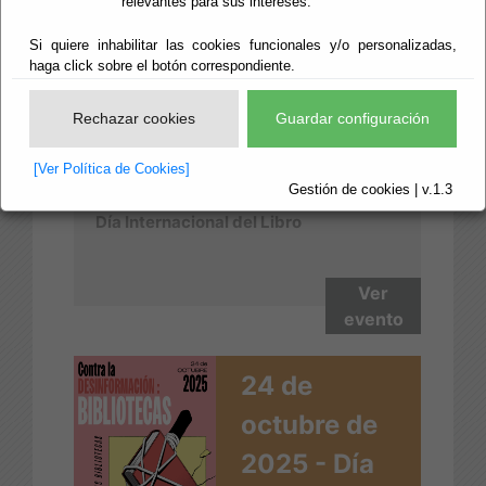
23 de Abril
relevantes para sus intereses.
de 2026 -
Si quiere inhabilitar las cookies funcionales y/o personalizadas,
haga click sobre el botón correspondiente.
Día del Libro
Rechazar cookies
Guardar configuración
[Ver Política de Cookies]
Gestión de cookies | v.1.3
Día Internacional del Libro
Ver
evento
24 de
octubre de
2025 - Día