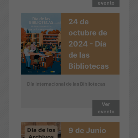
evento
24 de
octubre de
2024 - Día
de las
Bibliotecas
Día Internacional de las Bibliotecas
Ver
evento
9 de Junio