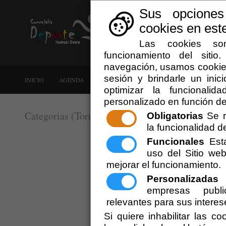
Sus opciones
cookies en este
Las cookies son
funcionamiento del siti
navegación, usamos cookies
sesión y brindarle un inici
INICIO
AGENDA
NOTICIAS
ESCUELAS DEPORTIVAS
optimizar la funcionalid
personalizado en función de
Categorias (Torneo Futbol Base Villa de Huérca
Obligatorias
Se r
la funcionalidad del
Funcionales
Esta
CATEGORÍAS CHUPETE - P
uso del Sitio w
mejorar el funcionamiento.
Personalizadas
E
Estadio "El Horn
empresas publi
relevantes para sus interes
CHUPETE (nacid
Si quiere inhabilitar las c
PREBENJAMINES (n