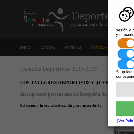
sesión y b
y ofrecerl
INICIO
AGENDA
NOTICIAS
ESCUELAS DEPORTIVAS
Escuelas Deportivas-2025-2026
Si quiere
correspond
LOS TALLERES DEPORTIVOS Y JUVENTUD NO 
Inscripciones presenciales en Recepción de Pabellón de 
Selecciona la escuela deseada para inscribirte:
[Ver Polí