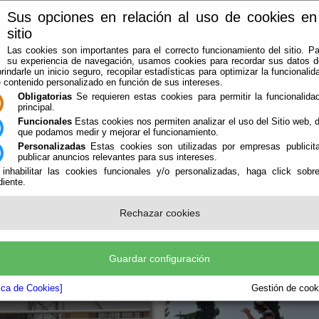
Sus opciones en relación al uso de cookies en
sitio
Las cookies son importantes para el correcto funcionamiento del sitio. Pa
su experiencia de navegación, usamos cookies para recordar sus datos de
rindarle un inicio seguro, recopilar estadísticas para optimizar la funcionalida
e contenido personalizado en función de sus intereses.
Obligatorias
Se requieren estas cookies para permitir la funcionalidad
principal.
TALLERES DEPORTIVOS
TALLERES JUVENTUD
RESERVAS
Funcionales
Estas cookies nos permiten analizar el uso del Sitio web,
que podamos medir y mejorar el funcionamiento.
Personalizadas
Estas cookies son utilizadas por empresas publicita
publicar anuncios relevantes para sus intereses.
 inhabilitar las cookies funcionales y/o personalizadas, haga click sobr
iente.
SE TENDRAN EN CUENTA PARA LOS DESCUENTOS EN L
Rechazar cookies
Deportes de 16:00h. a 22:00h.
Guardar configuración
tica de Cookies]
Gestión de cooki