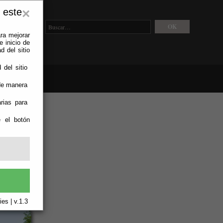
 este
×
ra mejorar
 inicio de
d del sitio
 del sitio
 de manera
rias para
e el botón
AS EDM
es | v.1.3