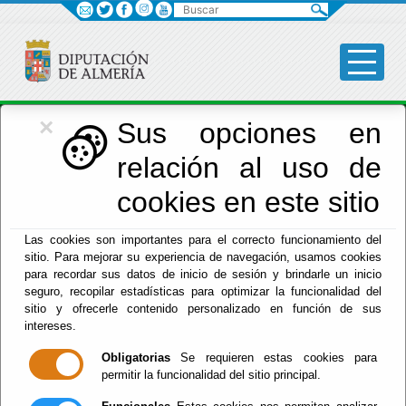
Buscar
×
Economía
Sus opciones en
relación al uso de
Menú Hacienda
cookies en este sitio
Inicio
-
Hacienda
-
Las cookies son importantes para el correcto funcionamiento del
El documento con referencia
DP-SPGTR-
sitio. Para mejorar su experiencia de navegación, usamos cookies
PAGARTRIBUTOS-XX
no existe.
para recordar sus datos de inicio de sesión y brindarle un inicio
seguro, recopilar estadísticas para optimizar la funcionalidad del
sitio y ofrecerle contenido personalizado en función de sus
intereses.
Obligatorias
Se requieren estas cookies para
Red Provincial
permitir la funcionalidad del sitio principal.
Intranet Provincial
Intranet Adheridos