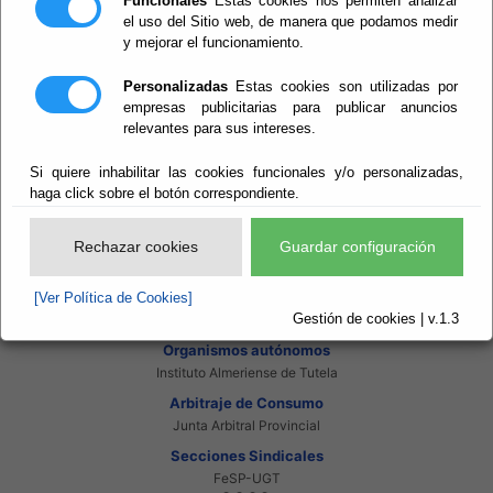
Funcionales
Estas cookies nos permiten analizar
Intranet Beneficiarios
el uso del Sitio web, de manera que podamos medir
Servicios EE.LL.
y mejorar el funcionamiento.
Red Provincial
Enlaces de interés
Personalizadas
Estas cookies son utilizadas por
Beneficiarios Red Provincial
empresas publicitarias para publicar anuncios
Punto de Informacion del Catastro
relevantes para sus intereses.
Agencia Tributaria
Ministerio de Administraciones Públicas
Si quiere inhabilitar las cookies funcionales y/o personalizadas,
Junta de Andalucia
Manual del Concejal
haga click sobre el botón correspondiente.
Consorcios
Bomberos Poniente
Rechazar cookies
Guardar configuración
Bomberos Levante
Almanzora Levante R.T.R.S.U.
[Ver Política de Cookies]
Gestión de Residuos Sector-II
Gestión de cookies | v.1.3
U.N.E.D.
Organismos autónomos
Instituto Almeriense de Tutela
Arbitraje de Consumo
Junta Arbitral Provincial
Secciones Sindicales
FeSP-UGT