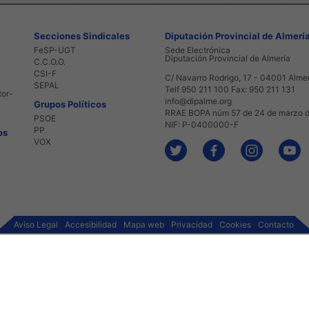
Secciones Sindicales
Diputación Provincial de Almerí
FeSP-UGT
Sede Electrónica
Diputación Provincial de Almería
C.C.O.O.
CSI-F
C/ Navarro Rodrigo, 17 - 04001 Alme
SEPAL
Telf 950 211 100 Fax: 950 211 131
tor-
info@dipalme.org
Grupos Políticos
RRAE BOPA núm 57 de 24 de marzo 
PSOE
NIF: P-0400000-F
PP
os
VOX
Aviso Legal
Accesibilidad
Mapa web
Privacidad
Cookies
Contacto