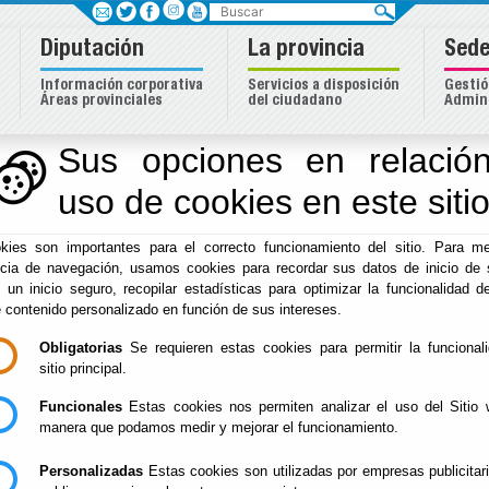
Buscar
Diputación
La provincia
Sede
Información corporativa
Servicios a disposición
Gestió
Áreas provinciales
del ciudadano
Admini
Sus opciones en relación
uso de cookies en este siti
Inicio
-
Hacienda
- Gestion Catastral
kies son importantes para el correcto funcionamiento del sitio. Para me
Gestion Catastral
ncia de navegación, usamos cookies para recordar sus datos de inicio de 
e un inicio seguro, recopilar estadísticas para optimizar la funcionalidad de
e contenido personalizado en función de sus intereses.
Obligatorias
Se requieren estas cookies para permitir la funcional
Localice un Inmueble
Normativa Cata
sitio principal.
Funcionales
Estas cookies nos permiten analizar el uso del Sitio 
manera que podamos medir y mejorar el funcionamiento.
Personalizadas
Estas cookies son utilizadas por empresas publicitar