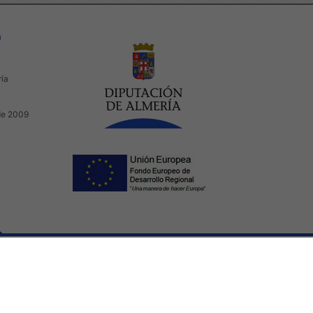
a
ría
de 2009