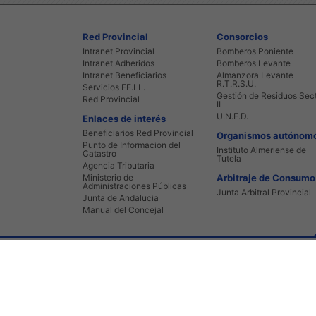
Red Provincial
Consorcios
Intranet Provincial
Bomberos Poniente
Intranet Adheridos
Bomberos Levante
Intranet Beneficiarios
Almanzora Levante
R.T.R.S.U.
Servicios EE.LL.
Gestión de Residuos Sec
Red Provincial
II
U.N.E.D.
Enlaces de interés
Beneficiarios Red Provincial
Organismos autónom
Punto de Informacion del
Instituto Almeriense de
Catastro
Tutela
Agencia Tributaria
Ministerio de
Arbitraje de Consumo
Administraciones Públicas
Junta Arbitral Provincial
Junta de Andalucia
Manual del Concejal