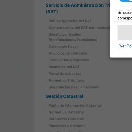
Servicio de Administración Tributaria
(SAT)
Si quier
correspo
Red de Agencias del SAT
Competencias del SAT por municipios
Beneficios fiscales
(Bonificaciones/Exenciones)
[Ver Po
Calendario fiscal
Anuncios de cobranza
Formularios e impresos
Memorias del SAT
Portal de subastas
Normativa Tributaria
Sugerencias y reclamaciones
Gestión Catastral
Punto de Información Catastral
Normativa Catastral
Referencia Catastral
Ponencias de Valores