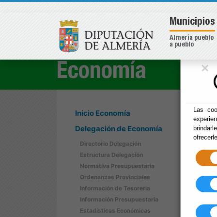
Municipios
Almería pueblo
a pueblo
×
Economía
Las coo
Inicio Economía
experie
Delegación de Economía
brindarl
ofrecerl
Directorio Delegación
Estructura Delegación
Normativa Presupuestaria
Ordenanzas Provinciales
Información de Tesoreria
Información Presupuestaria
Estadísticas Económicas