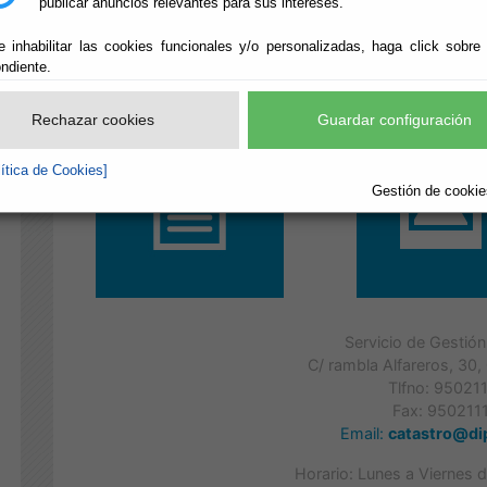
publicar anuncios relevantes para sus intereses.
e inhabilitar las cookies funcionales y/o personalizadas, haga click sobre
ndiente.
Referencia Catastral
Ponencia de Va
Rechazar cookies
Guardar configuración
lítica de Cookies]
Gestión de cookies
Servicio de Gestión
C/ rambla Alfareros, 30
Tlfno: 95021
Fax: 950211
Email:
catastro@di
Horario: Lunes a Viernes 