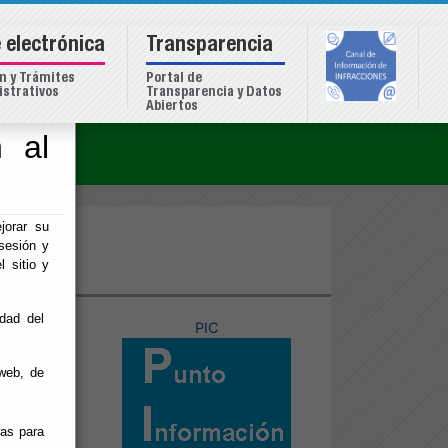
 electrónica
Transparencia
n y Trámites
Portal de
strativos
Transparencia y Datos
Abiertos
 al
o
jorar su
sesión y
l sitio y
idad del
stral
PIC
web, de
ias para