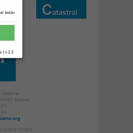
 el botón
lores
 | v.1.3
 Catastral
, 04003 Almería
1211
133
palme.org
de 9:00 a 14:00 h