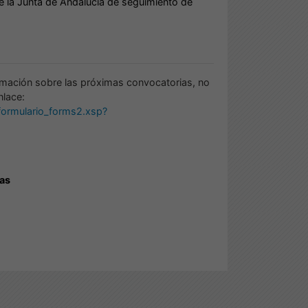
e la Junta de Andalucía de seguimiento de
rmación sobre las próximas convocatorias, no
nlace:
formulario_forms2.xsp?
eas