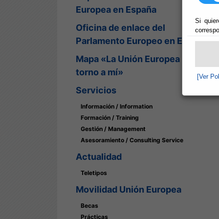
Europea en España
Si quier
Oficina de enlace del
correspo
Parlamento Europeo en España
Mapa «La Unión Europea en
torno a mí»
[Ver Po
Servicios
Información / Information
Formación / Training
Gestión / Management
Asesoramiento / Consulting Service
Actualidad
Teletipos
Movilidad Unión Europea
Becas
Prácticas