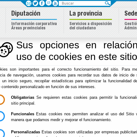
Buscar
Diputación
La provincia
Sede
Información corporativa
Servicios a disposición
Gestió
Áreas provinciales
del ciudadano
Admini
eas
Sus opciones en relación
uso de cookies en este siti
Inicio
- Iniciativas Europeas
- Información sobre novedades
Vigente.
kies son importantes para el correcto funcionamiento del sitio. Para me
ncia de navegación, usamos cookies para recordar sus datos de inicio de 
Información sobre nove
e un inicio seguro, recopilar estadísticas para optimizar la funcionalidad de
e contenido personalizado en función de sus intereses.
Línea N3 y Línea N4
Obligatorias
Se requieren estas cookies para permitir la funcional
sitio principal.
Funcionales
Estas cookies nos permiten analizar el uso del Sitio 
manera que podamos medir y mejorar el funcionamiento.
Desde
Ventanilla Única_DIPALME
le informamos sobre l
Línea N3. Subvenciones dirigidas a entidades loca
Personalizadas
Estas cookies son utilizadas por empresas publicitar
destinados a la transformación tecnológica de los