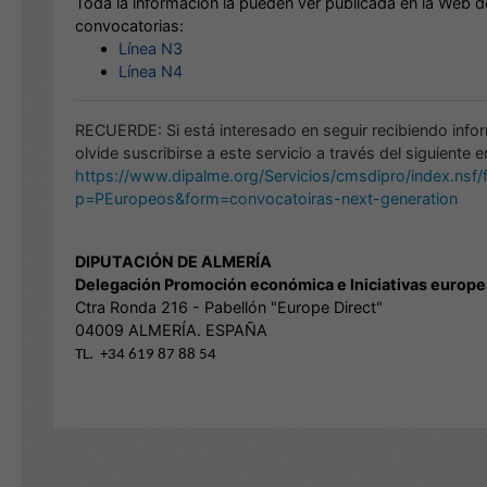
Toda la información la pueden ver publicada en la Web d
convocatorias:
Línea N3
Línea N4
RECUERDE: Si está interesado en seguir recibiendo info
olvide suscribirse a este servicio a través del siguiente e
https://www.dipalme.org/Servicios/cmsdipro/index.nsf/
p=PEuropeos&form=convocatoiras-next-generation
DIPUTACIÓN DE ALMERÍA
Delegación Promoción económica e Iniciativas europ
Ctra Ronda 216 - Pabellón "Europe Direct"
04009 ALMERÍA. ESPAÑA
TL. +34 619 87 88 54