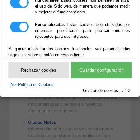
Funcionales
Estas cookies nos permiten analizar
Manuales e Instrucciones
el uso del Sitio web, de manera que podamos medir
Acceso a los manuales e instrucciones
y mejorar el funcionamiento.
publicados en abierto
Personalizadas
Estas cookies son utilizadas por
Manuales e Instrucciones Internas
empresas publicitarias para publicar anuncios
manuales e instrucciones de acceso restringido
relevantes para sus intereses.
a usuarios de la Red Provincial
Si quiere inhabilitar las cookies funcionales y/o personalizadas,
Procedimientos Normalizados RPC
haga click sobre el botón correspondiente.
Índice de Grupos de Procesos y
Procedimientos, así como la relación de los
Rechazar cookies
Guardar configuración
procesos electrónicos disponibles para
Adheridos a la Red Provincial
[Ver Política de Cookies]
Gestión de cookies | v.1.3
Códigos HTLM
Colección de códigos que permiten implantar
funcionalidades diversas en nuestros
documentos para la web
Clases Notes
Información sobre algunas clases de notes
utilizadas en el sistema de publicación de