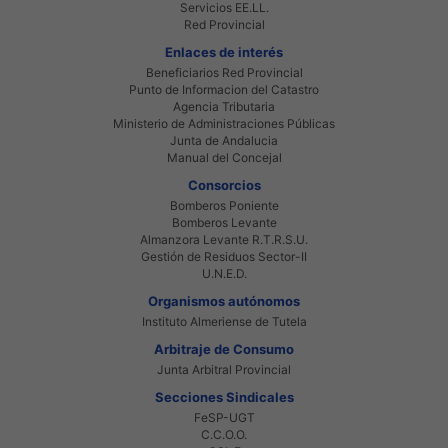
Servicios EE.LL.
Red Provincial
Enlaces de interés
Beneficiarios Red Provincial
Punto de Informacion del Catastro
Agencia Tributaria
Ministerio de Administraciones Públicas
Junta de Andalucia
Manual del Concejal
Consorcios
Bomberos Poniente
Bomberos Levante
Almanzora Levante R.T.R.S.U.
Gestión de Residuos Sector-II
U.N.E.D.
Organismos autónomos
Instituto Almeriense de Tutela
Arbitraje de Consumo
Junta Arbitral Provincial
Secciones Sindicales
FeSP-UGT
C.C.O.O.