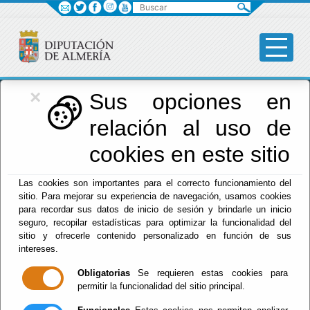
Buscar
×
Red Provincial
Sus opciones en
relación al uso de
de Almería
cookies en este sitio
Las cookies son importantes para el correcto funcionamiento del
Menú RPC
sitio. Para mejorar su experiencia de navegación, usamos cookies
para recordar sus datos de inicio de sesión y brindarle un inicio
Inicio
- Información para Editores de la RPC
seguro, recopilar estadísticas para optimizar la funcionalidad del
sitio y ofrecerle contenido personalizado en función de sus
Enlaces a Información de la RPC
intereses.
Conozca las url´s parametrizables que
Obligatorias
Se requieren estas cookies para
posibilitan extraer información de los sistemas
permitir la funcionalidad del sitio principal.
de la Red Provincial