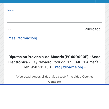
MENÚ RESPONSIVE
Inicio
-
- -
Publicado:
[más información]
Diputación Provincial de Almería (P0400000F) - Sede
Electrónica -
- C/ Navarro Rodrigo, 17 - 04001 Almería -
Telf. 950 211 100 -
info@dipalme.org
-
Aviso Legal
Accesibilidad
Mapa web
Privacidad
Cookies
Contacto