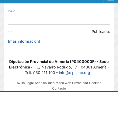
MENÚ RESPONSIVE
Inicio
-
- -
Publicado:
[más información]
Diputación Provincial de Almería (P0400000F) - Sede
Electrónica -
- C/ Navarro Rodrigo, 17 - 04001 Almería -
Telf. 950 211 100 -
info@dipalme.org
-
Aviso Legal
Accesibilidad
Mapa web
Privacidad
Cookies
Contacto