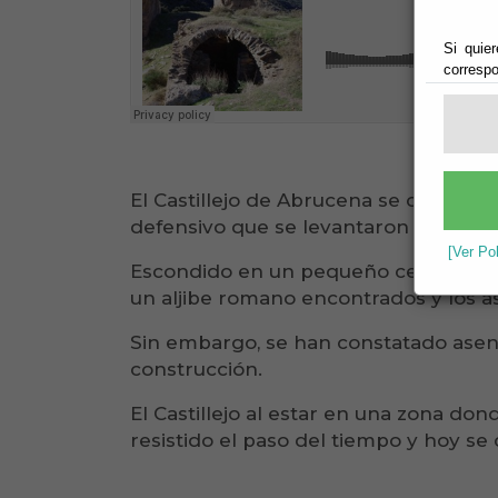
Si quier
correspo
El Castillejo de Abrucena se construy
defensivo que se levantaron en el ca
[Ver Po
Escondido en un pequeño cerro se apu
un aljibe romano encontrados y los a
Sin embargo, se han constatado asent
construcción.
El Castillejo al estar en una zona do
resistido el paso del tiempo y hoy s