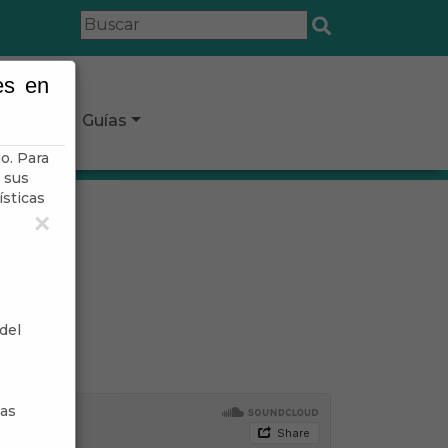
es en
icipio
Guías
o. Para
 sus
ísticas
×
del
sas