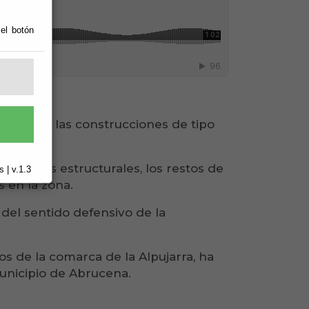
 el botón
 parte de las construcciones de tipo
s bases estructurales, los restos de
 | v.1.3
 en la zona.
del sentido defensivo de la
os de la comarca de la Alpujarra, ha
municipio de Abrucena.