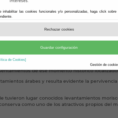
intereses.
e inhabilitar las cookies funcionales y/o personalizadas, haga click sobre
ndiente.
Rechazar cookies
ó sobre las ruinas de un castillo romano y formaba
Guardar configuración
mino entre las provincias de Granada y Almería.
lítica de Cookies]
esta por un origen romano, esto se observa por su
Gestión de cookies
sentamientos de ese momento histórico localizados
amientos árabes y resulta evidente la pervivencia 
nde tuvieron lugar conocidos levantamientos morisc
e conserva como uno de los atractivos propios del 