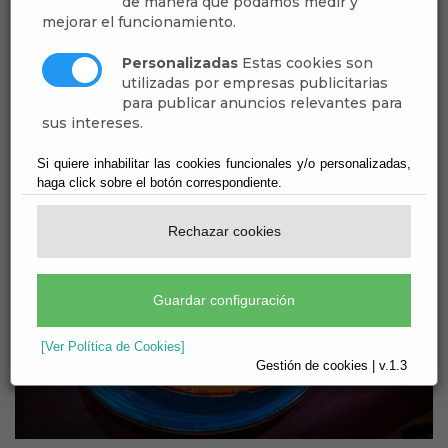
de manera que podamos medir y
La
carne de membrillo
, la
mistela
,
tortillas de
mejorar el funcionamiento.
habas
,
embutidos
como el chorizo,la
longaniza, el blanquillo o el salchichón
Personalizadas
Estas cookies son
utilizadas por empresas publicitarias
elaborados en Hijate, y las
conservas
,
para publicar anuncios relevantes para
realizadas con los productos de su propia
sus intereses.
huerta, como la de pimiento y la de tomate.
Si quiere inhabilitar las cookies funcionales y/o personalizadas,
haga click sobre el botón correspondiente.
Rechazar cookies
Guardar configuración
[Ver Política de Cookies]
Gestión de cookies | v.1.3