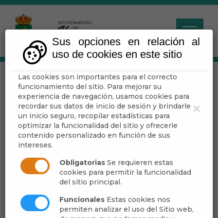
Sus opciones en relación al
uso de cookies en este sitio
Las cookies son importantes para el correcto
Gastronomía
funcionamiento del sitio. Para mejorar su
experiencia de navegación, usamos cookies para
recordar sus datos de inicio de sesión y brindarle
×
Escuchar
un inicio seguro, recopilar estadísticas para
optimizar la funcionalidad del sitio y ofrecerle
contenido personalizado en función de sus
intereses.
Dentro de las tradiciones gastronómicas, se
degustan comidas típicas como las
migas
, la
Obligatorias
Se requieren estas
«
fritá
» de conejo,
gurullos
, roscos fritos, roscos
cookies para permitir la funcionalidad
del sitio principal.
de vino y aguardiente; y otros más típicos de la
zona, como los
hornazos
(bollos coronados
Funcionales
Estas cookies nos
con un huevo).
permiten analizar el uso del Sitio web,