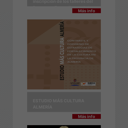
inscripción de los talleres del
Programa Formativo en Artes
Más info
Escénicas 2026
ESTUDIO MÁS CULTURA
ALMERÍA
Más info