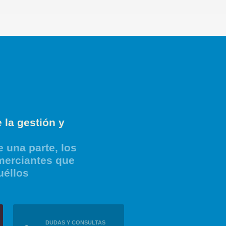
 la gestión y
 una parte, los
merciantes que
uéllos
DUDAS Y CONSULTAS