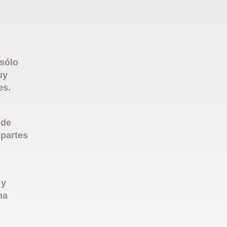
 sólo
uy
es.
 de
 partes
 y
na