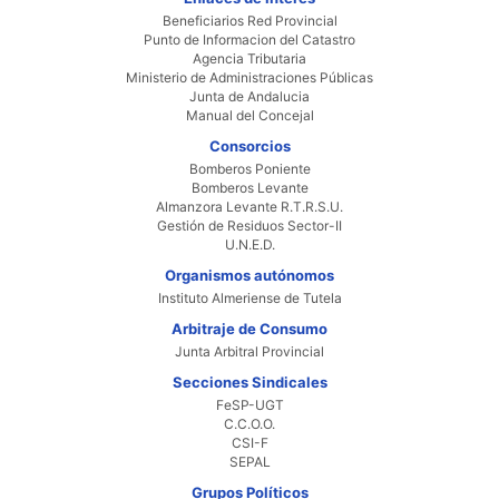
Beneficiarios Red Provincial
Punto de Informacion del Catastro
Agencia Tributaria
Ministerio de Administraciones Públicas
Junta de Andalucia
Manual del Concejal
Consorcios
Bomberos Poniente
Bomberos Levante
Almanzora Levante R.T.R.S.U.
Gestión de Residuos Sector-II
U.N.E.D.
Organismos autónomos
Instituto Almeriense de Tutela
Arbitraje de Consumo
Junta Arbitral Provincial
Secciones Sindicales
FeSP-UGT
C.C.O.O.
CSI-F
SEPAL
Grupos Políticos