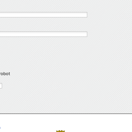
robot
a