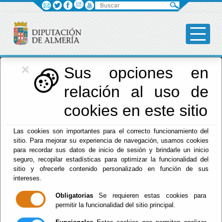
Buscar
×
Diputación
Sus opciones en
relación al uso de
Menú Diputación
cookies en este sitio
Inicio
-
Diputación
- Aviso Legal
Las cookies son importantes para el correcto funcionamiento del
sitio. Para mejorar su experiencia de navegación, usamos cookies
Aviso Legal
para recordar sus datos de inicio de sesión y brindarle un inicio
seguro, recopilar estadísticas para optimizar la funcionalidad del
sitio y ofrecerle contenido personalizado en función de sus
intereses.
La información suministrada a través de este sitio
Obligatorias
Se requieren estas cookies para
web se encuentra protegida por la legislación sobre
permitir la funcionalidad del sitio principal.
propiedad intelectual.