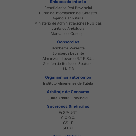
Enlaces de interés
Beneficiarios Red Provincial
Punto de Informacion del Catastro
Agencia Tributaria
Ministerio de Administraciones Públicas
Junta de Andalucia
Manual del Concejal
Consorcios
Bomberos Poniente
Bomberos Levante
Almanzora Levante R.T.R.S.U.
Gestión de Residuos Sector-II
U.N.E.D.
Organismos autónomos
Instituto Almeriense de Tutela
Arbitraje de Consumo
Junta Arbitral Provincial
Secciones Sindicales
FeSP-UGT
C.C.O.O.
CSI-F
SEPAL