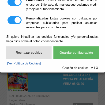
Funcionales
Estas cookies nos permiten analizar
Perido: 09 - Septiembre
Ver evento
el uso del Sitio web, de manera que podamos medir
Tipo: Arte y Cultura
y mejorar el funcionamiento.
Personalizadas
Estas cookies son utilizadas por
DESCUBRE TU
empresas publicitarias para publicar anuncios
PROVINCIA ACTIVA
relevantes para sus intereses.
2026. KAYAK
FABRIQUILLA CABO
Si quiere inhabilitar las cookies funcionales y/o personalizadas,
DE GATA 08-08-26
haga click sobre el botón correspondiente.
Del : 08/08/2026 Al: 08/08/2026
Lugar: Níjar
Rechazar cookies
Guardar configuración
Perido: 08 - Agosto
Ver evento
Tipo: Deportes
[Ver Política de Cookies]
Gestión de cookies | v.1.3
CIRCUITO
BALONCESTO 3X3
COSTA DE ALMERÍA.
VERA 08-08-26
Del : 08/08/2026 Al: 08/08/2026
Lugar: Vera
Perido: 08 - Agosto