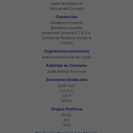
Junta de Andalucia
Manual del Concejal
Consorcios
Bomberos Poniente
Bomberos Levante
Almanzora Levante R.T.R.S.U.
Gestión de Residuos Sector-II
U.N.E.D.
Organismos autónomos
Instituto Almeriense de Tutela
Arbitraje de Consumo
Junta Arbitral Provincial
Secciones Sindicales
FeSP-UGT
C.C.O.O.
CSI-F
SEPAL
Grupos Políticos
PSOE
PP
VOX