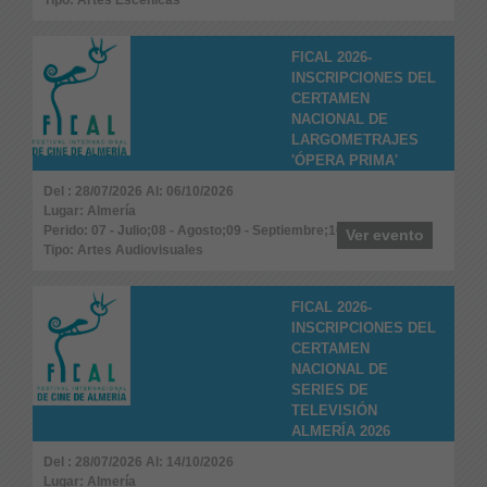
FICAL 2026-
INSCRIPCIONES DEL
CERTAMEN
NACIONAL DE
LARGOMETRAJES
'ÓPERA PRIMA'
Del : 28/07/2026 Al: 06/10/2026
Lugar: Almería
Perido: 07 - Julio;08 - Agosto;09 - Septiembre;10 - Octubre
Ver evento
Tipo: Artes Audiovisuales
FICAL 2026-
INSCRIPCIONES DEL
CERTAMEN
NACIONAL DE
SERIES DE
TELEVISIÓN
ALMERÍA 2026
Del : 28/07/2026 Al: 14/10/2026
Lugar: Almería