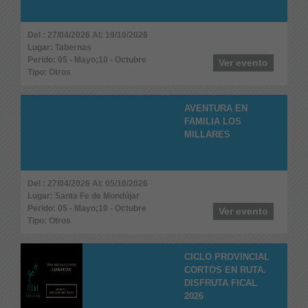
Del : 27/04/2026 Al: 19/10/2026
Lugar: Tabernas
Perido: 05 - Mayo;10 - Octubre
Ver evento
Tipo: Otros
AVENTURA EN
FAMILIA LOS
MILLARES
Del : 27/04/2026 Al: 05/10/2026
Lugar: Santa Fe de Mondújar
Perido: 05 - Mayo;10 - Octubre
Ver evento
Tipo: Otros
CICLO PROVINCIAL
CORTOS EN RUTA.
DISFRUTA FICAL
2026