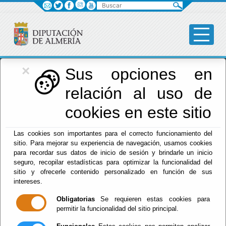
Buscar
×
Diputación
Sus opciones en
relación al uso de
Menú Diputación
cookies en este sitio
Inicio
-
Diputación
- Agenda
Las cookies son importantes para el correcto funcionamiento del
Escuchar
sitio. Para mejorar su experiencia de navegación, usamos cookies
CONFERENCIA ARTE
para recordar sus datos de inicio de sesión y brindarle un inicio
SACRO LA ESCUELA
seguro, recopilar estadísticas para optimizar la funcionalidad del
MURCIANA
sitio y ofrecerle contenido personalizado en función de sus
SALZILLO HUERCAL
intereses.
OVERA 17
Obligatorias
Se requieren estas cookies para
SEPTIEMBRE 2026
permitir la funcionalidad del sitio principal.
Del : 17/09/2026 Al: 31/08/2026
Lugar: