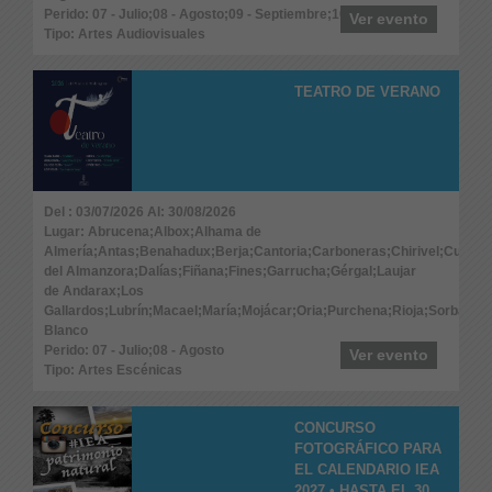
Perido: 07 - Julio;08 - Agosto;09 - Septiembre;10 - Octubre
Ver evento
Tipo: Artes Audiovisuales
TEATRO DE VERANO
Del : 03/07/2026 Al: 30/08/2026
Lugar: Abrucena;Albox;Alhama de
Almería;Antas;Benahadux;Berja;Cantoria;Carboneras;Chirivel;Cuevas
del Almanzora;Dalías;Fiñana;Fines;Garrucha;Gérgal;Laujar
de Andarax;Los
Gallardos;Lubrín;Macael;María;Mojácar;Oria;Purchena;Rioja;Sorbas;Ta
Blanco
Perido: 07 - Julio;08 - Agosto
Ver evento
Tipo: Artes Escénicas
CONCURSO
FOTOGRÁFICO PARA
EL CALENDARIO IEA
2027 • HASTA EL 30