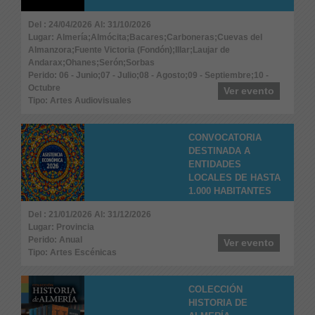
Del : 24/04/2026 Al: 31/10/2026
Lugar: Almería;Almócita;Bacares;Carboneras;Cuevas del
Almanzora;Fuente Victoria (Fondón);Illar;Laujar de
Andarax;Ohanes;Serón;Sorbas
Perido: 06 - Junio;07 - Julio;08 - Agosto;09 - Septiembre;10 -
Octubre
Ver evento
Tipo: Artes Audiovisuales
CONVOCATORIA
DESTINADA A
ENTIDADES
LOCALES DE HASTA
1.000 HABITANTES
Del : 21/01/2026 Al: 31/12/2026
Lugar: Provincia
Perido: Anual
Ver evento
Tipo: Artes Escénicas
COLECCIÓN
HISTORIA DE