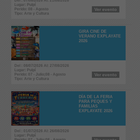
Del : 07/08/2026 Al: 21/08/2026
Lugar: Pulpí
Perido: 08 - Agosto
Ver evento
Tipo: Arte y Cultura
GIRA CINE DE
VERANO EXPLAYATE
2026
Del : 08/07/2026 Al: 27/08/2026
Lugar: Pulpí
Perido: 07 - Julio;08 - Agosto
Ver evento
Tipo: Arte y Cultura
DÍA DE LA FERIA
PARA PEQUES Y
FAMILIAS
EXPLAYATE 2026
Del : 01/07/2026 Al: 26/08/2026
Lugar: Pulpí
Perido: 07 - Julio;08 - Agosto
Ver evento