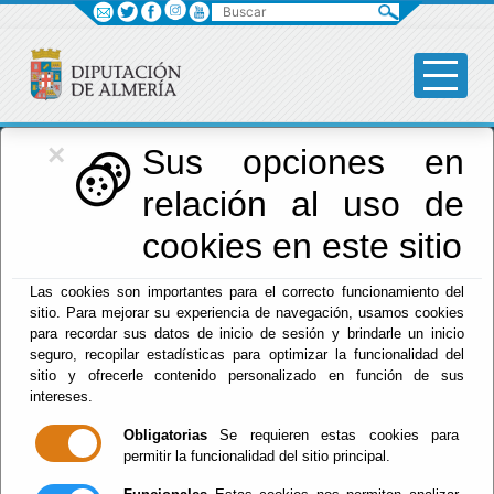
Buscar
×
Diputación
Sus opciones en
relación al uso de
Menú Diputación
cookies en este sitio
Inicio
-
Diputación
- Actividades Aire Libre
Las cookies son importantes para el correcto funcionamiento del
Escuchar
sitio. Para mejorar su experiencia de navegación, usamos cookies
para recordar sus datos de inicio de sesión y brindarle un inicio
EXCURSIÓN
seguro, recopilar estadísticas para optimizar la funcionalidad del
ACAMPADA EN EL
sitio y ofrecerle contenido personalizado en función de sus
RÍO.
intereses.
Obligatorias
Se requieren estas cookies para
permitir la funcionalidad del sitio principal.
Del : 10/08/2026 Al: 19/08/2026
Lugar: Almócita