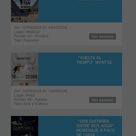
Del : 07/04/2026 Al: 04/10/2026
Lugar: Mojácar
Perido: 10 - Octubre
Ver evento
Tipo: Deportes
“VUELTA AL
TIEMPO” MONTSE
Del : 16/08/2026 Al: 16/08/2026
Lugar: Pulpí
Perido: 08 - Agosto
Ver evento
Tipo: Arte y Cultura
“UNA GUITARRA
ENTRE DOS AGUA”
HOMENAJE A PACO
DE LUCIA