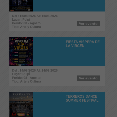
Del : 15/08/2026 Al: 15/08/2026
Lugar: Pulpí
Perido: 08 - Agosto
Ver evento
Tipo: Arte y Cultura
FIESTA VISPERA DE
LA VIRGEN
Del : 14/08/2026 Al: 14/08/2026
Lugar: Pulpí
Perido: 08 - Agosto
Ver evento
Tipo: Arte y Cultura
TERREROS DANCE
SUMMER FESTIVAL