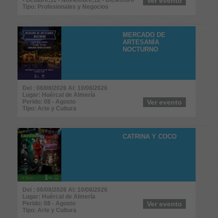
Ver evento
Tipo: Profesionales y Negocios
MERCADO DE
ARTESANÍA
NOCTURNO
Del : 06/08/2026 Al: 10/08/2026
Lugar: Huércal de Almería
Perido: 08 - Agosto
Ver evento
Tipo: Arte y Cultura
CATRINA Y COCO
Del : 06/08/2026 Al: 10/08/2026
Lugar: Huércal de Almería
Perido: 08 - Agosto
Ver evento
Tipo: Arte y Cultura