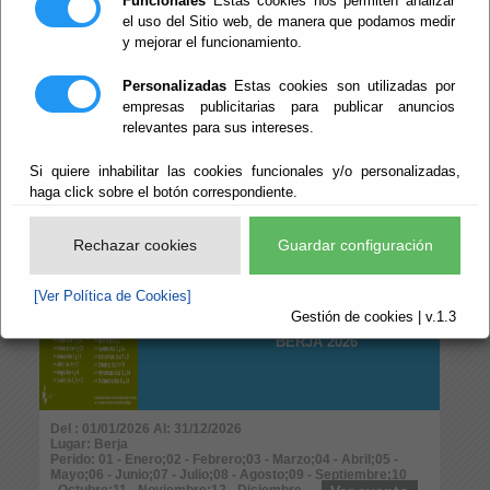
Funcionales
Estas cookies nos permiten analizar
Perido: 08 - Agosto
Ver evento
Tipo: Infantil y Juvenil
el uso del Sitio web, de manera que podamos medir
y mejorar el funcionamiento.
SENDERO EL
Personalizadas
Estas cookies son utilizadas por
CHULLO
empresas publicitarias para publicar anuncios
relevantes para sus intereses.
Si quiere inhabilitar las cookies funcionales y/o personalizadas,
haga click sobre el botón correspondiente.
Del : 17/08/2020 Al: 19/08/2027
Lugar: Bayárcal
Perido: Anual
Ver evento
Rechazar cookies
Guardar configuración
Tipo: Naturaleza y Medio Ambiente
[Ver Política de Cookies]
CALENDARIO DEL
Gestión de cookies | v.1.3
MERCADILLO DE
BERJA 2026
Del : 01/01/2026 Al: 31/12/2026
Lugar: Berja
Perido: 01 - Enero;02 - Febrero;03 - Marzo;04 - Abril;05 -
Mayo;06 - Junio;07 - Julio;08 - Agosto;09 - Septiembre;10
- Octubre;11 - Noviembre;12 - Diciembre