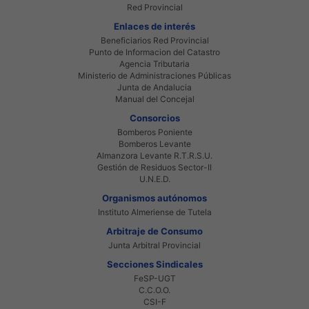
Red Provincial
Enlaces de interés
Beneficiarios Red Provincial
Punto de Informacion del Catastro
Agencia Tributaria
Ministerio de Administraciones Públicas
Junta de Andalucia
Manual del Concejal
Consorcios
Bomberos Poniente
Bomberos Levante
Almanzora Levante R.T.R.S.U.
Gestión de Residuos Sector-II
U.N.E.D.
Organismos autónomos
Instituto Almeriense de Tutela
Arbitraje de Consumo
Junta Arbitral Provincial
Secciones Sindicales
FeSP-UGT
C.C.O.O.
CSI-F