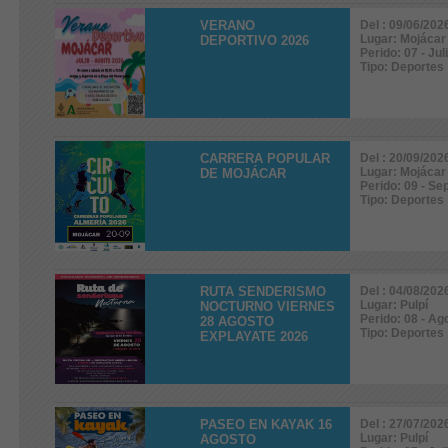
VERANO
Del : 09/06/202
Lugar: Mojácar
DEPORTIVO 2026
Perido: 07 - Jul
Tipo: Deportes
CARRERA POPULAR
Del : 20/09/202
Lugar: Mojácar
DE MOJÁCAR
Perido: 09 - Se
Tipo: Deportes
RUTA SENDERISMO
Del : 04/08/202
Lugar: Pulpí
NOCTURNO VIERNES
Perido: 08 - Ag
28 AGOSTO
Tipo: Deportes
EXPLAYATE 2026
PASEO EN KAYAK 16
Del : 27/07/202
Lugar: Pulpí
AGOSTO