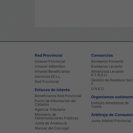
Red Provincial
Consorcios
Intranet Provincial
Bomberos Poniente
Intranet Adheridos
Bomberos Levante
Intranet Beneficiarios
Almanzora Levante
R.T.R.S.U.
Servicios EE.LL.
Gestión de Residuos Sec
Red Provincial
II
U.N.E.D.
Enlaces de interés
Beneficiarios Red Provincial
Organismos autónom
Punto de Informacion del
Instituto Almeriense de
Catastro
Tutela
Agencia Tributaria
Ministerio de
Arbitraje de Consumo
Administraciones Públicas
Junta Arbitral Provincial
Junta de Andalucia
Manual del Concejal