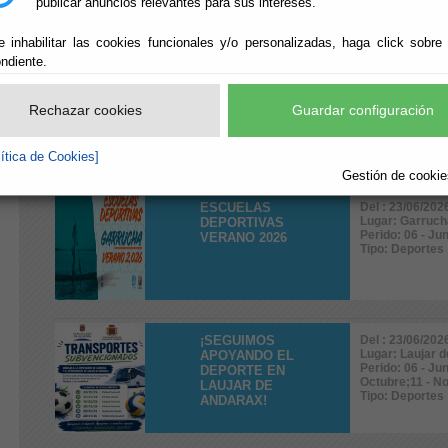
publicar anuncios relevantes para sus intereses.
e inhabilitar las cookies funcionales y/o personalizadas, haga click sobre
ndiente.
29º MARATÓN
Del : 25/07/202
Lugar: Garruch
DEPORTIVO
Perido: 07 - Jul
Rechazar cookies
Guardar configuración
Tipo: Deportes
lítica de Cookies]
Gestión de cookies
ESCUELAS
Del : 23/06/202
Lugar: Garruch
DEPORTIVAS
Perido: 06 - Jun
VERANO 2026
Tipo: Deportes
¡SEGUIMOS
Del : 23/06/202
Lugar: Laujar 
APOYANDO EL
Perido: 06 - Ju
DEPORTE EN
Octubre;11 - N
LAUJAR DE
Tipo: Deportes
ANDARAX!