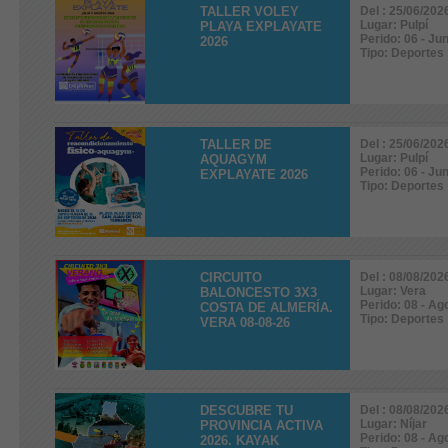
TALLER VOLEY
Del : 25/06/202
Lugar: Pulpí
PLAYA EXPLAYATE
Perido: 06 - Jun
2026
Tipo: Deportes
TALLER DE
Del : 25/06/202
Lugar: Pulpí
AQUAGYM
Perido: 06 - Ju
EXPLAYATE 2026
Tipo: Deportes
CIRCUITO
Del : 08/08/202
Lugar: Vera
BALONCESTO 3X3
Perido: 08 - Ag
COSTA DE ALMERÍA.
Tipo: Deportes
VERA 08-08-26
DESCUBRE TU
Del : 08/08/202
Lugar: Níjar
PROVINCIA ACTIVA
Perido: 08 - Ag
2026. KAYAK