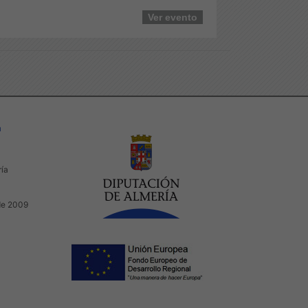
Ver evento
a
ría
de 2009