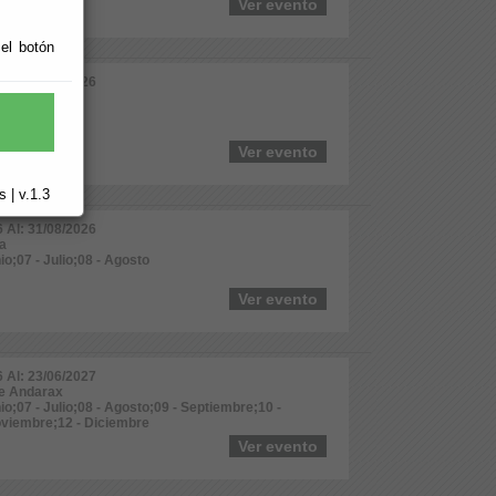
Ver evento
 el botón
6 Al: 31/08/2026
a
io;08 - Agosto
Ver evento
 | v.1.3
6 Al: 31/08/2026
a
io;07 - Julio;08 - Agosto
Ver evento
6 Al: 23/06/2027
de Andarax
nio;07 - Julio;08 - Agosto;09 - Septiembre;10 -
oviembre;12 - Diciembre
Ver evento