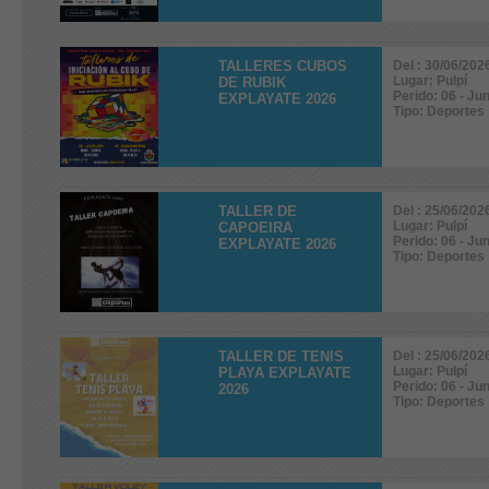
TALLERES CUBOS
Del : 30/06/202
Lugar: Pulpí
DE RUBIK
Perido: 06 - Jun
EXPLAYATE 2026
Tipo: Deportes
TALLER DE
Del : 25/06/202
Lugar: Pulpí
CAPOEIRA
Perido: 06 - Jun
EXPLAYATE 2026
Tipo: Deportes
TALLER DE TENIS
Del : 25/06/202
Lugar: Pulpí
PLAYA EXPLAYATE
Perido: 06 - Jun
2026
Tipo: Deportes