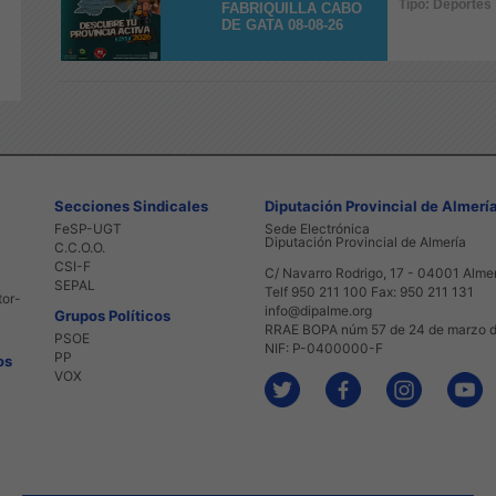
Tipo: Deportes
FABRIQUILLA CABO
DE GATA 08-08-26
Secciones Sindicales
Diputación Provincial de Almerí
FeSP-UGT
Sede Electrónica
Diputación Provincial de Almería
C.C.O.O.
CSI-F
C/ Navarro Rodrigo, 17 - 04001 Alme
SEPAL
Telf 950 211 100 Fax: 950 211 131
tor-
info@dipalme.org
Grupos Políticos
RRAE BOPA núm 57 de 24 de marzo 
PSOE
NIF: P-0400000-F
PP
os
VOX