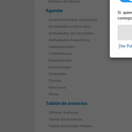
Enlaces de Interés
Agenda
Si quier
correspo
Acontecimientos especiales
Actividades al Aire Libre
Actividades de formación
Actividades Deportivas
[Ver Po
Competiciones
Conferencias
Espectáculos
Exposiciones
Festivales
Fiestas
Itinerarios
Otros
Tablón de anuncios
Últimos Anuncios
Tablón de Anuncios
Tablón Archivado Público