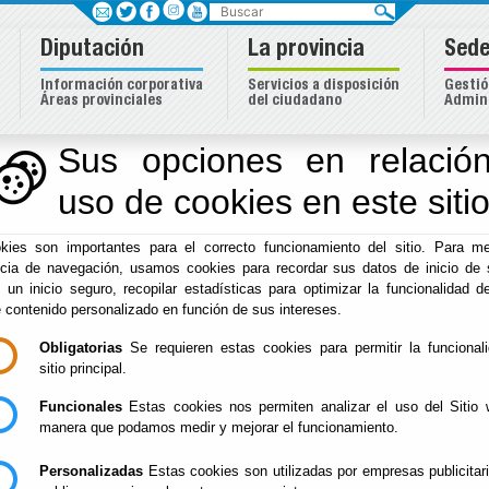
Buscar
Diputación
La provincia
Sede
Información corporativa
Servicios a disposición
Gestió
Áreas provinciales
del ciudadano
Admini
Sus opciones en relación
uso de cookies en este siti
Inicio
-
Diputación
- Actividades Deportivas
Escuchar
kies son importantes para el correcto funcionamiento del sitio. Para me
ncia de navegación, usamos cookies para recordar sus datos de inicio de 
XXXIII EDICIÓN DÍA
Del : 28/07/202
e un inicio seguro, recopilar estadísticas para optimizar la funcionalidad de
Lugar: Almócit
DE LA BICICLETA.
e contenido personalizado en función de sus intereses.
Perido: 08 - Ag
Tipo: Deportes
Obligatorias
Se requieren estas cookies para permitir la funcional
sitio principal.
Funcionales
Estas cookies nos permiten analizar el uso del Sitio 
MULTIAVENTURA
Del : 28/07/202
manera que podamos medir y mejorar el funcionamiento.
Lugar: Almócit
NAÚTICA + VELERO.
Perido: 08 - Ag
Personalizadas
Estas cookies son utilizadas por empresas publicitar
Tipo: Deportes