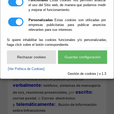
Funcionales
Estas cookies nos permiten analizar
el uso del Sitio web, de manera que podamos medir
y mejorar el funcionamiento.
Escuchar
Este
Canal
nace de la obligación legal, establecida
Personalizadas
Estas cookies son utilizadas por
por la Ley 2/2023, de ofrecer mecanismos para:
empresas publicitarias para publicar anuncios
relevantes para sus intereses.
- posibilitar que la ciudadanía pueda poner en
conocimiento de la Diputación de Almería
Si quiere inhabilitar las cookies funcionales y/o personalizadas,
determinadas infracciones penales o
haga click sobre el botón correspondiente.
administrativas graves o muy graves.
Rechazar cookies
Guardar configuración
- proteger a las personas que las detecten en el
contexto laboral de esta organización y las
[Ver Política de Cookies]
comuniquen a través de dicho Canal.
Gestión de cookies | v.1.3
Las comunicaciones se pueden presentar
verbalmente:
teléfono, sistemas de mensajería
escrito:
de voz, reuniones presenciales,
por
correo postal
,
o
Correo electrónico
telemáticamente:
y
,
Buzón de Información
sobre Infracciones