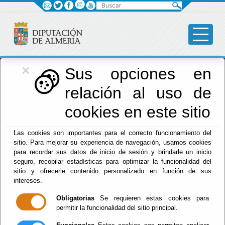
Buscar
×
Diputación
Sus opciones en
relación al uso de
Menú Diputación
cookies en este sitio
Inicio
-
Diputación
- CANAL DE INFORMACIÓN DE
Las cookies son importantes para el correcto funcionamiento del
INFRACCIONES
sitio. Para mejorar su experiencia de navegación, usamos cookies
para recordar sus datos de inicio de sesión y brindarle un inicio
CANAL DE
seguro, recopilar estadísticas para optimizar la funcionalidad del
sitio y ofrecerle contenido personalizado en función de sus
INFORMACIÓN DE
intereses.
Obligatorias
Se requieren estas cookies para
INFRACCIONES
permitir la funcionalidad del sitio principal.