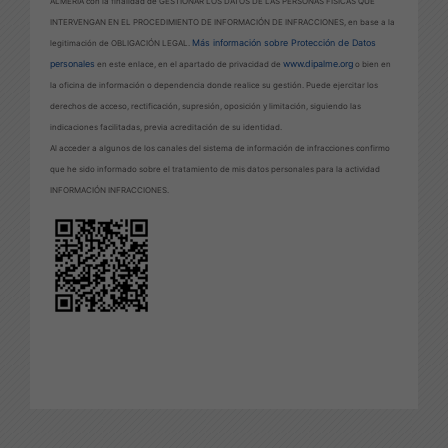
ALMERÍA con la finalidad de GESTIONAR LOS DATOS DE LAS PERSONAS FÍSICAS QUE
INTERVENGAN EN EL PROCEDIMIENTO DE INFORMACIÓN DE INFRACCIONES, en base a la
Más información sobre Protección de Datos
legitimación de OBLIGACIÓN LEGAL.
personales
www.dipalme.org
en este enlace, en el apartado de privacidad de
o bien en
la oficina de información o dependencia donde realice su gestión. Puede ejercitar los
derechos de acceso, rectificación, supresión, oposición y limitación, siguiendo las
indicaciones facilitadas, previa acreditación de su identidad.
Al acceder a algunos de los canales del sistema de información de infracciones confirmo
que he sido informado sobre el tratamiento de mis datos personales para la actividad
INFORMACIÓN INFRACCIONES.