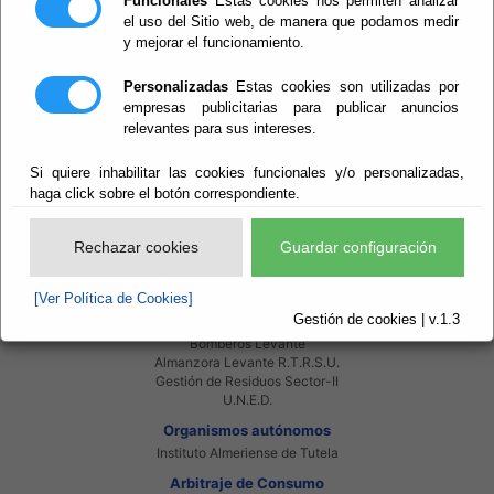
Funcionales
Estas cookies nos permiten analizar
el uso del Sitio web, de manera que podamos medir
Red Provincial
y mejorar el funcionamiento.
Intranet Provincial
Intranet Adheridos
Personalizadas
Estas cookies son utilizadas por
Intranet Beneficiarios
Servicios EE.LL.
empresas publicitarias para publicar anuncios
Red Provincial
relevantes para sus intereses.
Enlaces de interés
Si quiere inhabilitar las cookies funcionales y/o personalizadas,
Beneficiarios Red Provincial
haga click sobre el botón correspondiente.
Punto de Informacion del Catastro
Agencia Tributaria
Ministerio de Administraciones Públicas
Rechazar cookies
Guardar configuración
Junta de Andalucia
Manual del Concejal
[Ver Política de Cookies]
Consorcios
Gestión de cookies | v.1.3
Bomberos Poniente
Bomberos Levante
Almanzora Levante R.T.R.S.U.
Gestión de Residuos Sector-II
U.N.E.D.
Organismos autónomos
Instituto Almeriense de Tutela
Arbitraje de Consumo