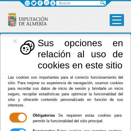
Buscar
×
Diputación
Sus opciones en
relación al uso de
Menú Diputación
cookies en este sitio
Inicio
-
Diputación
- Tablón de Anuncios - Personal -
Las cookies son importantes para el correcto funcionamiento del
Compatibilidad
sitio. Para mejorar su experiencia de navegación, usamos cookies
para recordar sus datos de inicio de sesión y brindarle un inicio
seguro, recopilar estadísticas para optimizar la funcionalidad del
Autorizaciones de compatibilidad del personal
sitio y ofrecerle contenido personalizado en función de sus
de la Excma. Diputación Provincial
intereses.
Obligatorias
Se requieren estas cookies para
permitir la funcionalidad del sitio principal.