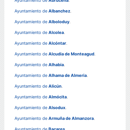
Ayuntamiento de
Abrucena
.
Ayuntamiento de
Albanchez
.
Ayuntamiento de
Alboloduy
.
Ayuntamiento de
Alcolea
.
Ayuntamiento de
Alcóntar
.
Ayuntamiento de
Alcudia de Monteagud
.
Ayuntamiento de
Alhabia
.
Ayuntamiento de
Alhama de Almeria
.
Ayuntamiento de
Alicún
.
Ayuntamiento de
Almócita
.
Ayuntamiento de
Alsodux
.
Ayuntamiento de
Armuña de Almanzora
.
Ayuntamiento de
Bacares
.