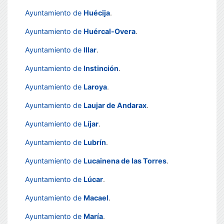
Ayuntamiento de
Huécija
.
Ayuntamiento de
Huércal-Overa
.
Ayuntamiento de
Illar
.
Ayuntamiento de
Instinción
.
Ayuntamiento de
Laroya
.
Ayuntamiento de
Laujar de Andarax
.
Ayuntamiento de
Líjar
.
Ayuntamiento de
Lubrín
.
Ayuntamiento de
Lucainena de las Torres
.
Ayuntamiento de
Lúcar
.
Ayuntamiento de
Macael
.
Ayuntamiento de
María
.