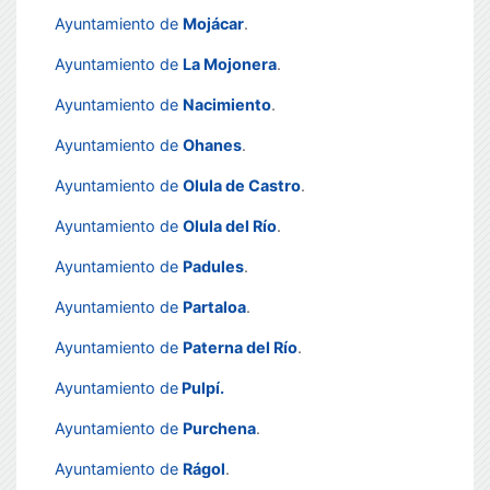
Ayuntamiento de
Mojácar
.
Ayuntamiento de
La Mojonera
.
Ayuntamiento de
Nacimiento
.
Ayuntamiento de
Ohanes
.
Ayuntamiento de
Olula de Castro
.
Ayuntamiento de
Olula del Río
.
Ayuntamiento de
Padules
.
Ayuntamiento de
Partaloa
.
Ayuntamiento de
Paterna del Río
.
Ayuntamiento de
Pulpí
.
Ayuntamiento de
Purchena
.
Ayuntamiento de
Rágol
.