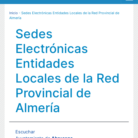
MENÚ RESPONSIVE
Inicio
- Sedes Electrónicas Entidades Locales de la Red Provincial de
Almería
Sedes
Electrónicas
Entidades
Locales de la Red
Provincial de
Almería
Escuchar