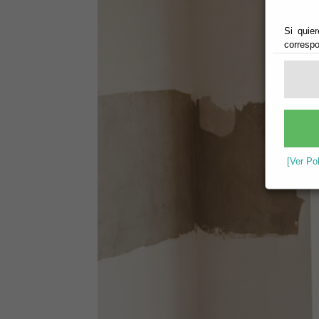
Si quier
correspo
[Ver Po