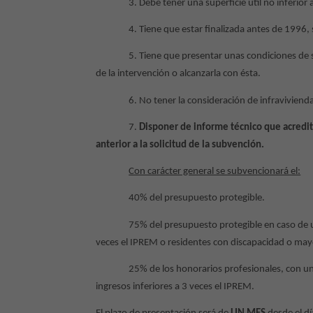
3. Debe tener una superficie útil no inferior 
4. Tiene que estar finalizada antes de 1996,
5. Tiene que presentar unas condiciones de s
de la intervención o alcanzarla con ésta.
6. No tener la consideración de infraviviend
7.
Disponer de informe técnico que acredite
anterior a la solicitud de la subvención.
Con carácter general se subvencionará el:
40% del presupuesto protegible.
75% del presupuesto protegible en caso de u
veces el IPREM o residentes con discapacidad o mayo
25% de los honorarios profesionales, con un
ingresos inferiores a 3 veces el IPREM.