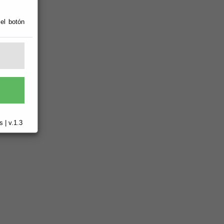
 el botón
 | v.1.3