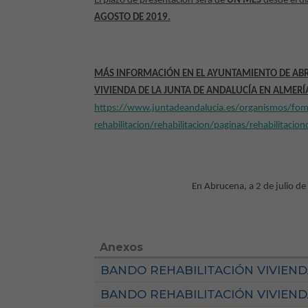
El plazo de presentación será de
UN MES
desde el dí
AGOSTO DE 2019.
MÁS INFORMACIÓN EN EL AYUNTAMIENTO DE ABR
VIVIENDA DE LA JUNTA DE ANDALUCÍA EN ALMERÍA
https://www.juntadeandalucia.es/organismos/fomen
rehabilitacion/rehabilitacion/paginas/rehabilitacio
En Abrucena, a 2 de julio d
Anexos
BANDO REHABILITACIÓN VIVIENDA
BANDO REHABILITACIÓN VIVIEND