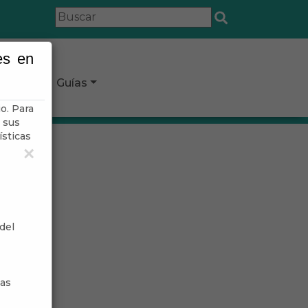
es en
icipio
Guías
o. Para
 sus
ísticas
×
del
sas