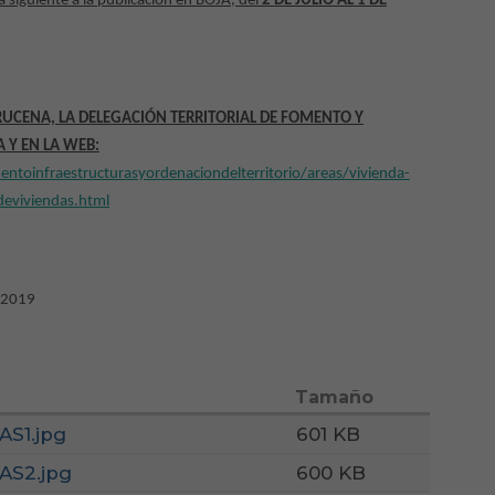
a siguiente a la publicación en BOJA, del
2 DE JULIO AL 1 DE
UCENA, LA DELEGACIÓN TERRITORIAL DE FOMENTO Y
 Y EN LA WEB:
toinfraestructurasyordenaciondelterritorio/areas/vivienda-
ndeviviendas.html
e 2019
Tamaño
S1.jpg
601 KB
AS2.jpg
600 KB