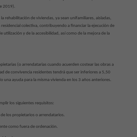
de 2019).
a rehabilitación de viviendas, ya sean unifamiliares, aisladas,
 residencial colectiva, contribuyendo a financiar la ejecución de
 utilización y de la accesibilidad, así como de la mejora de la
opietarias (o arrendatarias cuando acuerden costear las obras a
dad de convivencia residentes tendrá que ser inferiores a 5,50
 una ayuda para la misma vivienda en los 3 años anteriores.
plir los siguientes requisitos:
de los propietarios o arrendatarios.
mente como fuera de ordenación.