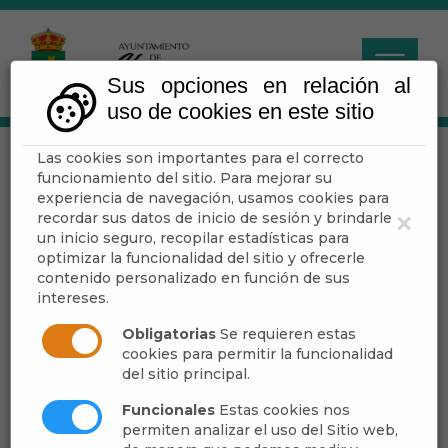
Sus opciones en relación al
uso de cookies en este sitio
Las cookies son importantes para el correcto
Economía
funcionamiento del sitio. Para mejorar su
experiencia de navegación, usamos cookies para
recordar sus datos de inicio de sesión y brindarle
×
Escuchar
un inicio seguro, recopilar estadísticas para
optimizar la funcionalidad del sitio y ofrecerle
contenido personalizado en función de sus
intereses.
Durante el siglo XVIII
Abrucena
vive un
proceso de expansión auspiciado por el
Obligatorias
Se requieren estas
comercio de las zonas forestales, que llegan a
cookies para permitir la funcionalidad
del sitio principal.
conducir hasta una sobreexplotación de los
bosques para destinar madera a las atarazanas
Funcionales
Estas cookies nos
de Sevilla y Almería. La riqueza de la localidad
permiten analizar el uso del Sitio web,