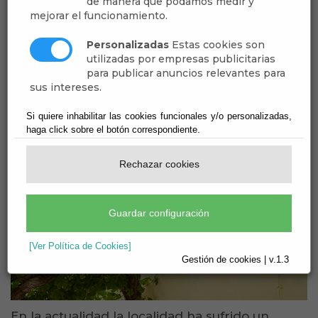
permite efectuar el deslinde del municipio.
de manera que podamos medir y
mejorar el funcionamiento.
Durante el siglo XIX la población continúa con
su
evolución económica
Personalizadas
, sustentada sobre
Estas cookies son
utilizadas por empresas publicitarias
todo en la
agricultura
. Situación que se
para publicar anuncios relevantes para
mantiene este siglo, lo que propiciará un
sus intereses.
importante movimiento de emigración, al igual
que ocurre en otros puntos de la provincia.
Si quiere inhabilitar las cookies funcionales y/o personalizadas,
haga click sobre el botón correspondiente.
Rechazar cookies
Guardar configuración
[Ver Política de Cookies]
Gestión de cookies | v.1.3
En la actualidad la localidad ha sufrido un