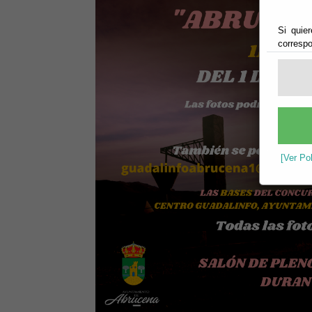
Si quier
correspo
[Ver Po