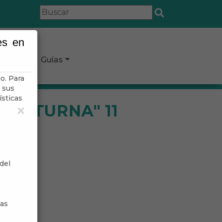
es en
icipio
Guías
o. Para
 sus
ísticas
NOCTURNA" 11
×
del
sas