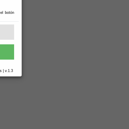
 el botón
 | v.1.3