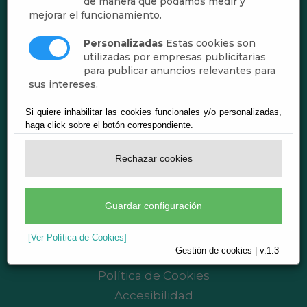
de manera que podamos medir y
mejorar el funcionamiento.
Personalizadas
Estas cookies son
utilizadas por empresas publicitarias
para publicar anuncios relevantes para
sus intereses.
Si quiere inhabilitar las cookies funcionales y/o personalizadas,
Ayuntamiento de Abrucena
haga click sobre el botón correspondiente.
CIF: P-0400200-B
Plaza de Andalucía, 1 - 04520 Abrucena
Rechazar cookies
(Almería)
Teléf.:
950.350.001
Guardar configuración
registro@abrucena.es
Aviso legal
[Ver Política de Cookies]
Gestión de cookies | v.1.3
Política de Privacidad
Política de Cookies
Accesibilidad