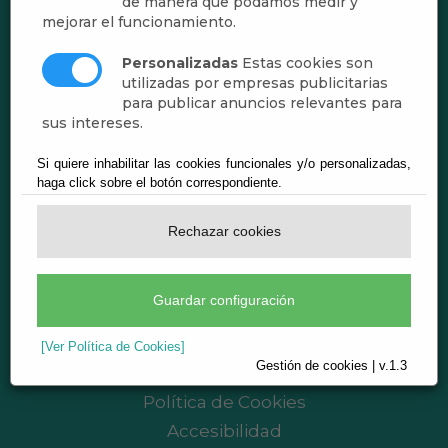
de manera que podamos medir y
mejorar el funcionamiento.
Personalizadas
Estas cookies son
utilizadas por empresas publicitarias
para publicar anuncios relevantes para
sus intereses.
Si quiere inhabilitar las cookies funcionales y/o personalizadas,
Ayuntamiento de Abrucena
haga click sobre el botón correspondiente.
CIF: P-0400200-B
Plaza de Andalucía, 1 - 04520 Abrucena
Rechazar cookies
(Almería)
Teléf.:
950.350.001
Guardar configuración
registro@abrucena.es
Aviso legal
[Ver Política de Cookies]
Gestión de cookies | v.1.3
Política de Privacidad
Política de Cookies
Accesibilidad