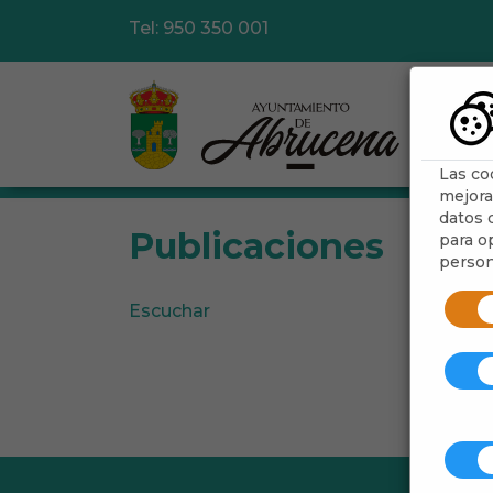
Tel: 950 350 001
Las co
mejora
datos d
Publicaciones
para op
person
Escuchar