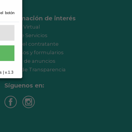
 el botón
Información de interés
Oficina Virtual
Guía de Servicios
Perfil del contratante
Impresos y formularios
Tablón de anuncios
Portal de Transparencia
 | v.1.3
Síguenos en: