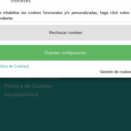
intereses.
e inhabilitar las cookies funcionales y/o personalizadas, haga click sobre
Ayuntamiento de Abrucena
ndiente.
CIF: P-0400200-B
Rechazar cookies
Plaza de Andalucía, 1 - 04520 Abrucena
(Almería)
Teléf.:
950.350.001
Guardar configuración
registro@abrucena.es
lítica de Cookies]
Aviso legal
Gestión de cookies
Política de Privacidad
Política de Cookies
Accesibilidad