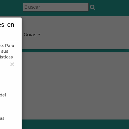
es en
icipio
Guías
o. Para
 sus
ísticas
×
del
sas