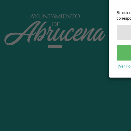
Si quier
correspo
[Ver Po