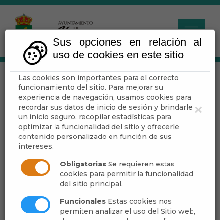
Sus opciones en relación al
uso de cookies en este sitio
Las cookies son importantes para el correcto
Portal Open Data
funcionamiento del sitio. Para mejorar su
experiencia de navegación, usamos cookies para
recordar sus datos de inicio de sesión y brindarle
×
Escuchar
un inicio seguro, recopilar estadísticas para
optimizar la funcionalidad del sitio y ofrecerle
contenido personalizado en función de sus
intereses.
El
Portal
de
Open Data
es donde se publican
los datos que genera una Administración
Obligatorias
Se requieren estas
Pública de forma que se permita el acceso,
cookies para permitir la funcionalidad
del sitio principal.
consulta y la reutilización de la información
tanto a la ciudadanía como a las empresas. Es
Funcionales
Estas cookies nos
decir, que es información que se puede
permiten analizar el uso del Sitio web,