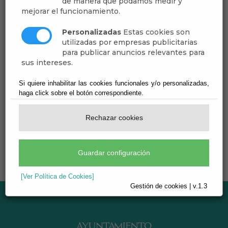
descargar en distintos formatos.
de manera que podamos medir y
mejorar el funcionamiento.
La información que va generando esta
administración se va publicando en el tablón
Personalizadas
Estas cookies son
utilizadas por empresas publicitarias
de anuncios y tradicionalmente en formato
para publicar anuncios relevantes para
PDF.
sus intereses.
Si embargo se está empezando a publicar en
Si quiere inhabilitar las cookies funcionales y/o personalizadas,
formato de texto (.odt) y hojas de cálculo (.ods)
haga click sobre el botón correspondiente.
de LibreOffice de cara a su posible reutilización
por parte de los ciudadanos.
Rechazar cookies
Guardar configuración
[Ver Política de Cookies]
Gestión de cookies | v.1.3