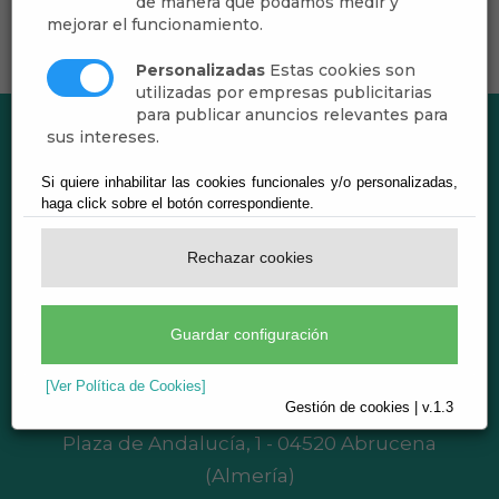
de manera que podamos medir y
mejorar el funcionamiento.
Personalizadas
Estas cookies son
utilizadas por empresas publicitarias
para publicar anuncios relevantes para
sus intereses.
Si quiere inhabilitar las cookies funcionales y/o personalizadas,
haga click sobre el botón correspondiente.
Rechazar cookies
Guardar configuración
Ayuntamiento de Abrucena
[Ver Política de Cookies]
Gestión de cookies | v.1.3
CIF: P-0400200-B
Plaza de Andalucía, 1 - 04520 Abrucena
(Almería)