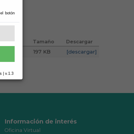
 el botón
Tamaño
Descargar
197 KB
[descargar]
 | v.1.3
Información de interés
Oficina Virtual