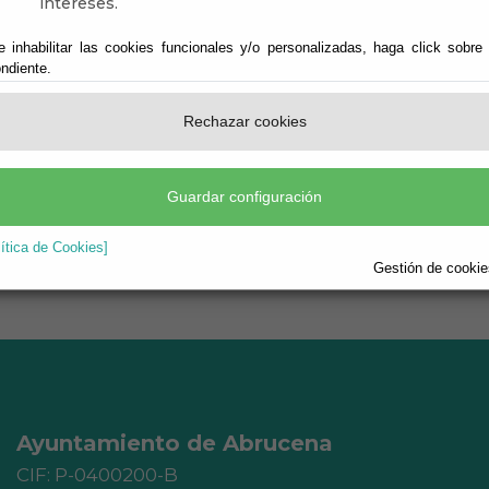
 Aprobación definitiva
intereses.
e inhabilitar las cookies funcionales y/o personalizadas, haga click sobre
ndiente.
Rechazar cookies
ITIVA.report.pdf
Guardar configuración
lítica de Cookies]
Gestión de cookies
Ayuntamiento de Abrucena
CIF: P-0400200-B