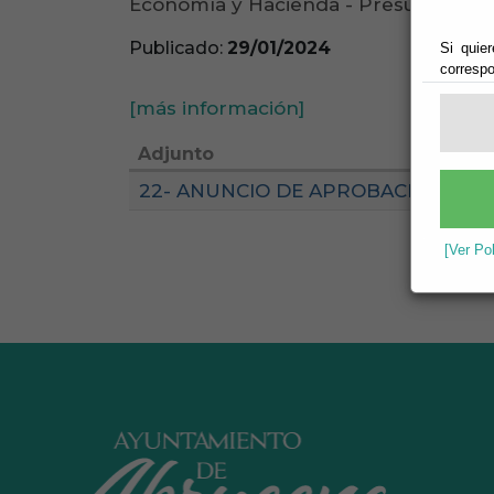
Economía y Hacienda - Presupuesto -
Publicado:
29/01/2024
Si quier
correspo
[más información]
Adjunto
22- ANUNCIO DE APROBACIÓN DEFIN
[Ver Po