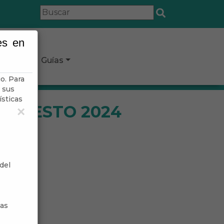
es en
icipio
Guías
o. Para
 sus
ísticas
UPUESTO 2024
×
del
sas