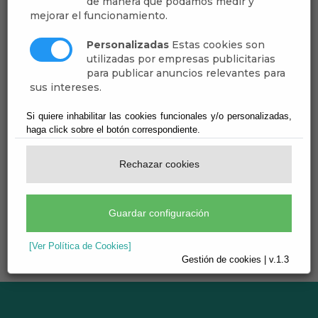
de manera que podamos medir y
mejorar el funcionamiento.
Pleno - Extracto de Sesión - 2016
Personalizadas
Estas cookies son
Publicado:
15/04/2021
utilizadas por empresas publicitarias
para publicar anuncios relevantes para
ACTA DE LA SESIÓN EXTRAORDINARIA DEL PLENO DEL AYUNTAMIENTO
sus intereses.
[más información]
Si quiere inhabilitar las cookies funcionales y/o personalizadas,
Adjunto
Tamaño
Descargar
haga click sobre el botón correspondiente.
ACTA DE LA SESION
Rechazar cookies
EXTRAORDINARIA 15-
228 KB
[descargar]
06-2016.pdf
Guardar configuración
[Ver Política de Cookies]
Gestión de cookies | v.1.3