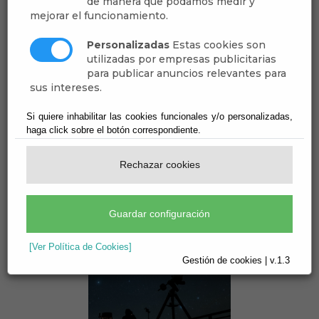
de manera que podamos medir y
mejorar el funcionamiento.
Personalizadas
Estas cookies son
Ruta cicloturística Btt
utilizadas por empresas publicitarias
para publicar anuncios relevantes para
nocturna
sus intereses.
Del:
Hasta:
23/07/2022
23/07/2022
Si quiere inhabilitar las cookies funcionales y/o personalizadas,
haga click sobre el botón correspondiente.
Lugar:
Periodo:
Abrucena
03 - Marzo
Tipo:
Deportes
Rechazar cookies
Guardar configuración
[Ver Política de Cookies]
Gestión de cookies | v.1.3